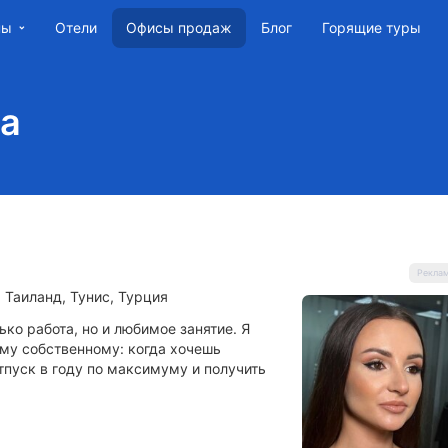
ны
Отели
Блог
Горящие туры
Офисы продаж
на
 Таиланд, Тунис, Турция
ько работа, но и любимое занятие. Я
ему собственному: когда хочешь
тпуск в году по максимуму и получить