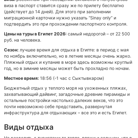
виза в паспорт ставится сразу же по прилету бесплатно
(действует до 14 дней). Для этого при заполнении
миграционной карточки нужно указать “Sinay only” и
подтвердить это при прохождении паспортного контроля.
Цены на туры в Египет 2026:
самый недорогой – от 22 500
руб. на человека.
Сезон:
лучшее время для отдыха в Египте: в период с мая
по ноябрь включительно, но в летние месяцы очень жарко.
Пляжный отдых и купание в море здесь возможны круглый
год, но в зимние месяцы может быть прохладно по ночам.
Местное время:
18:56 (-1 час c Сыктывкаром)
Бюджетный отдых у теплого моря на ухоженных пляжах,
захватывающий дайвинг, загадочные древние пирамиды и
остальные постройки настолько далеких веков, что это
почти невозможно себе представить, развернутая
инфраструктура для отдыхающих – все это и есть Египет.
Виды отдыха
Не разделить с туристами те тепло, пляжи и солнцем, что в