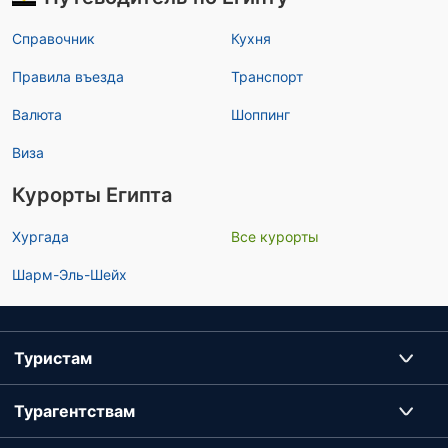
Справочник
Кухня
Правила въезда
Транспорт
Валюта
Шоппинг
Виза
Курорты Египта
Хургада
Все курорты
Шарм-Эль-Шейх
Туристам
Турагентствам