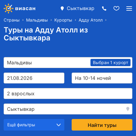
Сыктывкар
Страны
Мальдивы
Курорты
Адду Атолл
Туры на Адду Атолл из
Сыктывкара
Мальдивы
Выбран 1 курорт
21.08.2026
На 10-14 ночей
2 взрослых
Сыктывкар
Ещё фильтры
Найти туры