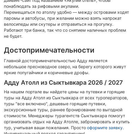
дайвинг-сайт под названием «Акулий отель», чтобы
понаблюдать за рифовыми акулами.
Перемещаться по атоллу удобно — между островами ходят
паромы и автобусы, при желании можно взять напрокат
велосипеды или скутеры и отправиться на прогулку.
Работают три банка, так что со снятием наличных проблем
не будет.
Достопримечательности
Главной достопримечательностью Адду является
небольшое пресноводное озеро, на берегу которого живут
яркие попугайчики и коричневые дрофы.
Адду Атолл из Сыктывкара 2026 / 2027
На нашем портале вы найдете цены на путевки и горящие
туры на Адду Атолл из Сыктывкара от всех туроператоров,
туры "все включено", дешевые горящие путевки,
экскурсионные туры, раннее бронирование по выгодной
стоимости. Менеджеры турагентств Сыктывкара помогут
организовать отдых на Адду Атолле, забронировать и купить
тур, учитывая ваши пожелания.
Просто
оформите заявку
.
Индивидуальный подход гарантируем!