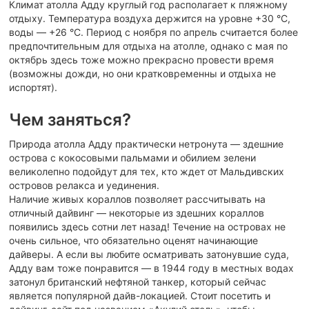
Климат атолла Адду круглый год располагает к пляжному
отдыху. Температура воздуха держится на уровне +30 °C,
воды — +26 °C. Период с ноября по апрель считается более
предпочтительным для отдыха на атолле, однако с мая по
октябрь здесь тоже можно прекрасно провести время
(возможны дожди, но они кратковременны и отдыха не
испортят).
Чем заняться?
Природа атолла Адду практически нетронута — здешние
острова с кокосовыми пальмами и обилием зелени
великолепно подойдут для тех, кто ждет от Мальдивских
островов релакса и уединения.
Наличие живых кораллов позволяет рассчитывать на
отличный дайвинг — некоторые из здешних кораллов
появились здесь сотни лет назад! Течение на островах не
очень сильное, что обязательно оценят начинающие
дайверы. А если вы любите осматривать затонувшие суда,
Адду вам тоже понравится — в 1944 году в местных водах
затонул британский нефтяной танкер, который сейчас
является популярной дайв-локацией. Стоит посетить и