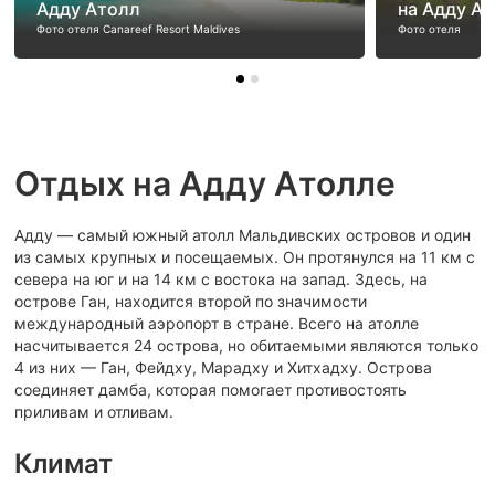
Адду Атолл
на Адду А
Фото отеля Canareef Resort Maldives
Фото отеля
Отдых на Адду Атолле
Адду — самый южный атолл Мальдивских островов и один
из самых крупных и посещаемых. Он протянулся на 11 км с
севера на юг и на 14 км с востока на запад. Здесь, на
острове Ган, находится второй по значимости
международный аэропорт в стране. Всего на атолле
насчитывается 24 острова, но обитаемыми являются только
4 из них — Ган, Фейдху, Марадху и Хитхадху. Острова
соединяет дамба, которая помогает противостоять
приливам и отливам.
Климат