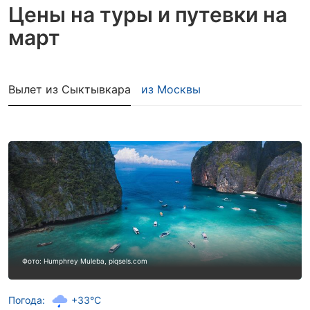
Цены на туры и путевки
на
март
Вылет из Сыктывкара
из Москвы
Фото: Humphrey Muleba, piqsels.com
Погода:
+33°C